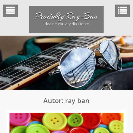
Skip
to
Produkty Ray-Ban
content
Idealne okulary dla Ciebie
Autor:
ray ban