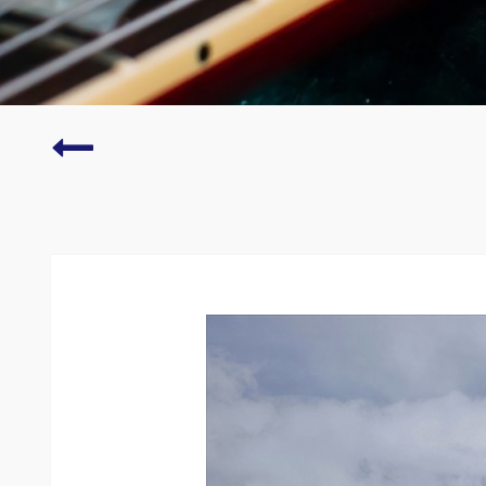
Epidemia
krótkowzroczności