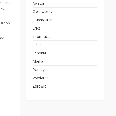
ąpienia
Aviator
oku.
Ciekawostki
m
Clubmaster
 stopniu
Erika
informacje
żna
Justin
Lenonki
Marka
Porady
Wayfarer
Zdrowie