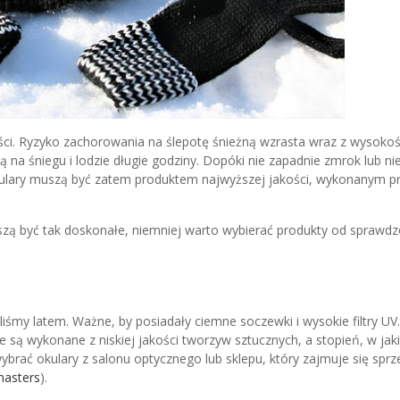
ci. Ryzyko zachorowania na ślepotę śnieżną wzrasta wraz z wysokoś
 na śniegu i lodzie długie godziny. Dopóki nie zapadnie zmrok lub ni
okulary muszą być zatem produktem najwyższej jakości, wykonanym p
uszą być tak doskonałe, niemniej warto wybierać produkty od sprawd
liśmy latem. Ważne, by posiadały ciemne soczewki i wysokie filtry UV
są wykonane z niskiej jakości tworzyw sztucznych, a stopień, w jak
wybrać okulary z salonu optycznego lub sklepu, który zajmuje się spr
masters
).