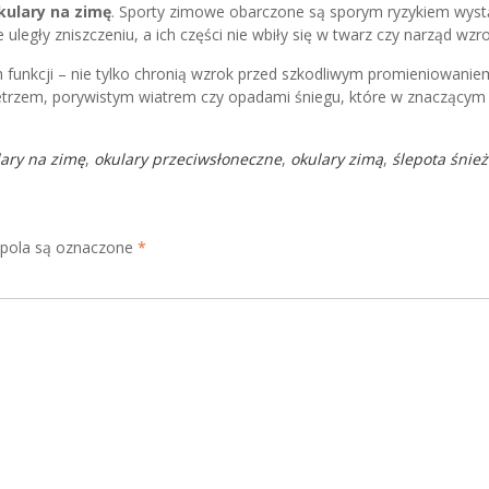
kulary na zimę
. Sporty zimowe obarczone są sporym ryzykiem wyst
uległy zniszczeniu, a ich części nie wbiły się w twarz czy narząd wzr
 funkcji – nie tylko chronią wzrok przed szkodliwym promieniowanie
etrzem, porywistym wiatrem czy opadami śniegu, które w znaczącym
ary na zimę
,
okulary przeciwsłoneczne
,
okulary zimą
,
ślepota śnie
ola są oznaczone
*