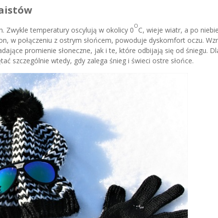
laistów
O
h. Zwykle temperatury oscylują w okolicy 0
C, wieje wiatr, a po niebi
eż on, w połączeniu z ostrym słońcem, powoduje dyskomfort oczu. Wz
ające promienie słoneczne, jak i te, które odbijają się od śniegu. D
ć szczególnie wtedy, gdy zalega śnieg i świeci ostre słońce.