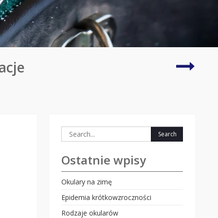
marko
acje
oprawk
Ray-
Ban
Search
for:
Ostatnie wpisy
Okulary na zimę
Epidemia krótkowzroczności
Rodzaje okularów