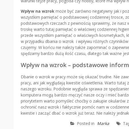
warunki tejże pracy, pogoda czy hobby, które ma wpływ n
Wpływ na wzrok
może być zarówno negatywny jak i poz
wszystkim pamiętać o podstawowej codziennej trosce, zdr
podstawowych rzeczach z pewnością sprawimy, że nasz wzr
troskę warto tutaj pamiętać o właściwej codziennej higien
przede wszystkim pamiętać o właściwych kosmetykach, kt
w przypadku dbania o wzrok i wpływu różnych czynników n
czujemy. W końcu nie należy także zapominać o zapewnie
spędzamy bardzo dużą ilość czasu, dlatego tak ważne je
Wpływ na wzrok – podstawowe inform
Dbanie o wzrok w pracy może się okazać trudne. Nie zaw
pracy, ani jak wyglądają kwestie oświetlenia. Warto tuta
naszego wzroku. Podobnie wygląda sprawa ze spędzaniem d
komputera mogą bardzo męczyć nasze oczy i mieć bardzo
priorytetem warto pomyśleć choćby o zakupie okularów z
ochronić nasz wzrok i faktycznie pomóc nam w codzienne
kwestie i zacząć dbać o wzrok już teraz. Nie należy jedn
Posted in
Marka
Ta