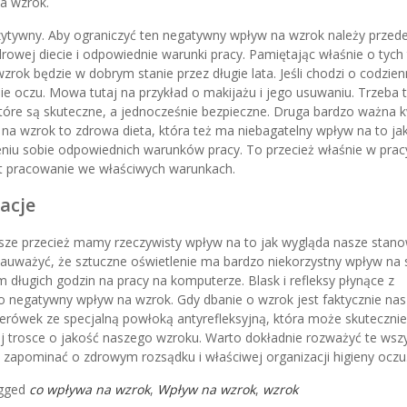
a wzrok.
ytywny. Aby ograniczyć ten negatywny wpływ na wzrok należy przed
owej diecie i odpowiednie warunki pracy. Pamiętając właśnie o tych 
ok będzie w dobrym stanie przez długie lata. Jeśli chodzi o codzie
ie oczu. Mowa tutaj na przykład o makijażu i jego usuwaniu. Trzeba t
óre są skuteczne, a jednocześnie bezpieczne. Druga bardzo ważna k
a wzrok to zdrowa dieta, która też ma niebagatelny wpływ na to jak
niu sobie odpowiednich warunków pracy. To przecież właśnie w prac
st pracowanie we właściwych warunkach.
acje
sze przecież mamy rzeczywisty wpływ na to jak wygląda nasze stan
j zauważyć, że sztuczne oświetlenie ma bardzo niekorzystny wpływ na 
ługich godzin na pracy na komputerze. Blask i refleksy płynące z
 negatywny wpływ na wzrok. Gdy dbanie o wzrok jest faktycznie na
erówek ze specjalną powłoką antyrefleksyjną, która może skutecznie
j trosce o jakość naszego wzroku. Warto dokładnie rozważyć te wszy
ak zapominać o zdrowym rozsądku i właściwej organizacji higieny oczu
gged
co wpływa na wzrok
,
Wpływ na wzrok
,
wzrok