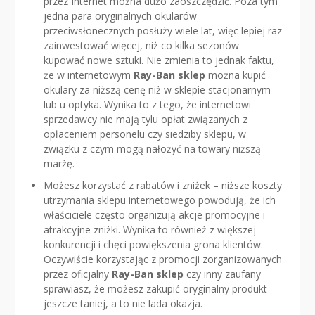
przez Internet można dużo zaoszczędzić. Poza tym
jedna para oryginalnych okularów
przeciwsłonecznych posłuży wiele lat, więc lepiej raz
zainwestować więcej, niż co kilka sezonów
kupować nowe sztuki. Nie zmienia to jednak faktu,
że w internetowym
Ray-Ban sklep
można kupić
okulary za niższą cenę niż w sklepie stacjonarnym
lub u optyka. Wynika to z tego, że internetowi
sprzedawcy nie mają tylu opłat związanych z
opłaceniem personelu czy siedziby sklepu, w
związku z czym mogą nałożyć na towary niższą
marżę.
Możesz korzystać z rabatów i zniżek – niższe koszty
utrzymania sklepu internetowego powodują, że ich
właściciele często organizują akcje promocyjne i
atrakcyjne zniżki. Wynika to również z większej
konkurencji i chęci powiększenia grona klientów.
Oczywiście korzystając z promocji zorganizowanych
przez oficjalny
Ray-Ban sklep
czy inny zaufany
sprawiasz, że możesz zakupić oryginalny produkt
jeszcze taniej, a to nie lada okazja.