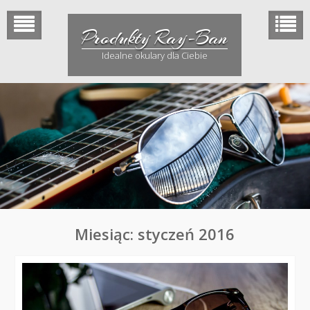
Skip
to
Produkty Ray-Ban
content
Idealne okulary dla Ciebie
Miesiąc: styczeń 2016