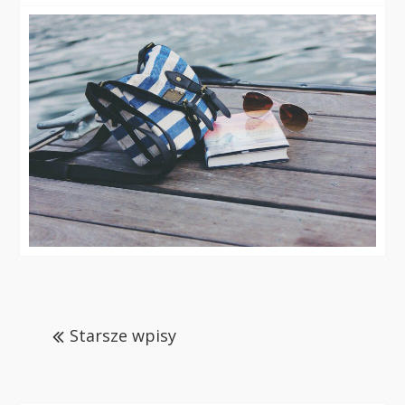
Nawigacja
po
Starsze wpisy
wpisach