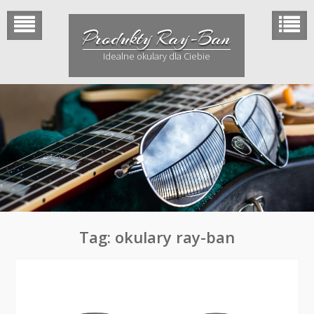
Skip
to
Produkty Ray-Ban
content
Idealne okulary dla Ciebie
Tag: okulary ray-ban