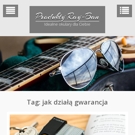
Skip
to
Produkty Ray-Ban
content
Idealne okulary dla Ciebie
Tag: jak działą gwarancja